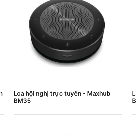
h
Loa hội nghị trực tuyến - Maxhub
L
BM35
B