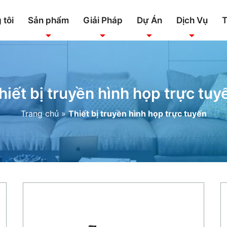
 tôi
Sản phẩm
Giải Pháp
Dự Án
Dịch Vụ
T
hiết bị truyền hình họp trực tuy
Trang chủ
»
Thiết bị truyền hình họp trực tuyến