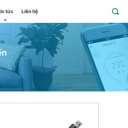
in tức
Liên hệ
ến