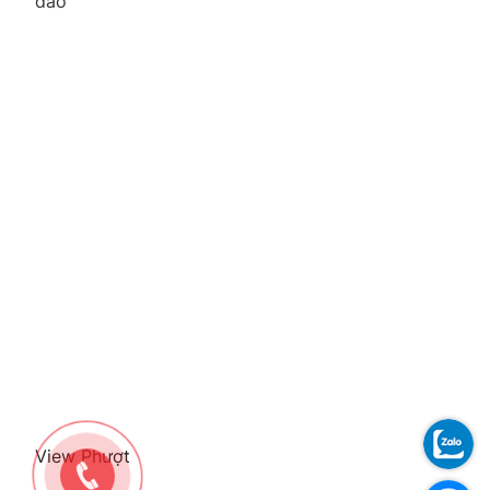
đáo
View Phượt